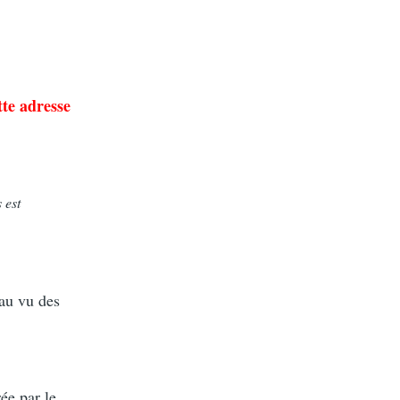
tte adresse
 est
 au vu des
ée par le