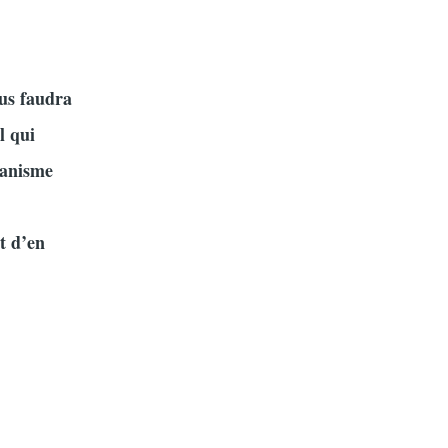
ous faudra
l qui
ganisme
t d’en