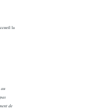
ccueil la
 au
 pas
ment de