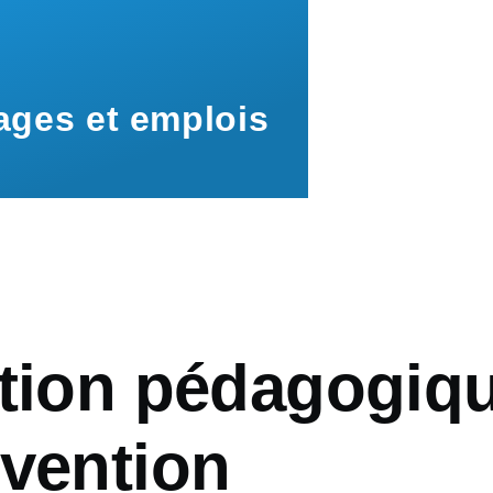
ages et emplois
ation pédagogiq
nvention