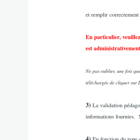
et remplir correctement
E
n
particulier, veuill
est administrativement
Ne pas oublier, une fois que
téléchargée de cliquer sur
3)
La validation pédagog
informations fournies. S
4)
En fonction du type d